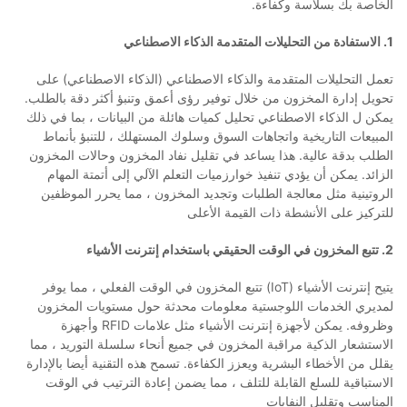
الخاصة بك بسلاسة وكفاءة.
1. الاستفادة من التحليلات المتقدمة الذكاء الاصطناعي
تعمل التحليلات المتقدمة والذكاء الاصطناعي (الذكاء الاصطناعي) على
تحويل إدارة المخزون من خلال توفير رؤى أعمق وتنبؤ أكثر دقة بالطلب.
يمكن ل الذكاء الاصطناعي تحليل كميات هائلة من البيانات ، بما في ذلك
المبيعات التاريخية واتجاهات السوق وسلوك المستهلك ، للتنبؤ بأنماط
الطلب بدقة عالية. هذا يساعد في تقليل نفاد المخزون وحالات المخزون
الزائد. يمكن أن يؤدي تنفيذ خوارزميات التعلم الآلي إلى أتمتة المهام
الروتينية مثل معالجة الطلبات وتجديد المخزون ، مما يحرر الموظفين
للتركيز على الأنشطة ذات القيمة الأعلى
2. تتبع المخزون في الوقت الحقيقي باستخدام إنترنت الأشياء
يتيح إنترنت الأشياء (IoT) تتبع المخزون في الوقت الفعلي ، مما يوفر
لمديري الخدمات اللوجستية معلومات محدثة حول مستويات المخزون
وظروفه. يمكن لأجهزة إنترنت الأشياء مثل علامات RFID وأجهزة
الاستشعار الذكية مراقبة المخزون في جميع أنحاء سلسلة التوريد ، مما
يقلل من الأخطاء البشرية ويعزز الكفاءة. تسمح هذه التقنية أيضا بالإدارة
الاستباقية للسلع القابلة للتلف ، مما يضمن إعادة الترتيب في الوقت
المناسب وتقليل النفايات