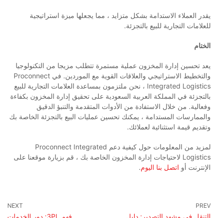
يقدر العملاء الاستدامة بشكل متزايد ، مما يجعلها ميزة استراتيجية
للعلامات التجارية للبيع بالتجزئة.
الختام
يعد تحسين إدارة المخزون عملية مستمرة تتطلب مزيجا من التكنولوجيا
والتخطيط الاستراتيجي والعلاقات القوية مع الموردين. في Proconnect
Integrated Logistics ، نحن ملتزمون بمساعدة العلامات التجارية للبيع
بالتجزئة في المملكة العربية السعودية على تحقيق إدارة المخزون بكفاءة
وفعالية. من خلال الاستفادة من الأدوات المتقدمة والتنبؤ الدقيق
والممارسات المستدامة ، يمكنك تحسين عمليات البيع بالتجزئة الخاصة بك
وتقديم قيمة استثنائية لعملائك.
لمزيد من المعلومات حول كيفية دعم Proconnect Integrated
Logistics لاحتياجات إدارة المخزون الخاصة بك ، قم بزيارة موقعنا على
الإنترنت أو
اتصل بنا اليوم
.
التنقل في مشهد التصدير: دليل
فهم 3PL: دور الخدمات