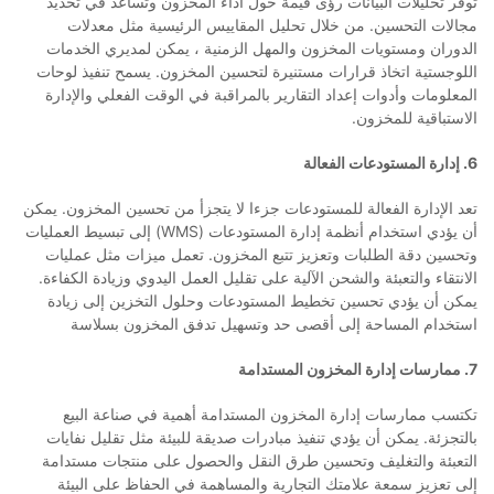
توفر تحليلات البيانات رؤى قيمة حول أداء المخزون وتساعد في تحديد
مجالات التحسين. من خلال تحليل المقاييس الرئيسية مثل معدلات
الدوران ومستويات المخزون والمهل الزمنية ، يمكن لمديري الخدمات
اللوجستية اتخاذ قرارات مستنيرة لتحسين المخزون. يسمح تنفيذ لوحات
المعلومات وأدوات إعداد التقارير بالمراقبة في الوقت الفعلي والإدارة
الاستباقية للمخزون.
6. إدارة المستودعات الفعالة
تعد الإدارة الفعالة للمستودعات جزءا لا يتجزأ من تحسين المخزون. يمكن
أن يؤدي استخدام أنظمة إدارة المستودعات (WMS) إلى تبسيط العمليات
وتحسين دقة الطلبات وتعزيز تتبع المخزون. تعمل ميزات مثل عمليات
الانتقاء والتعبئة والشحن الآلية على تقليل العمل اليدوي وزيادة الكفاءة.
يمكن أن يؤدي تحسين تخطيط المستودعات وحلول التخزين إلى زيادة
استخدام المساحة إلى أقصى حد وتسهيل تدفق المخزون بسلاسة
7. ممارسات إدارة المخزون المستدامة
تكتسب ممارسات إدارة المخزون المستدامة أهمية في صناعة البيع
بالتجزئة. يمكن أن يؤدي تنفيذ مبادرات صديقة للبيئة مثل تقليل نفايات
التعبئة والتغليف وتحسين طرق النقل والحصول على منتجات مستدامة
إلى تعزيز سمعة علامتك التجارية والمساهمة في الحفاظ على البيئة